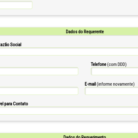
Dados do Requerente
azão Social
Telefone
(com DDD)
E-mail
(informe novamente)
el para Contato
Dados do Requerimento