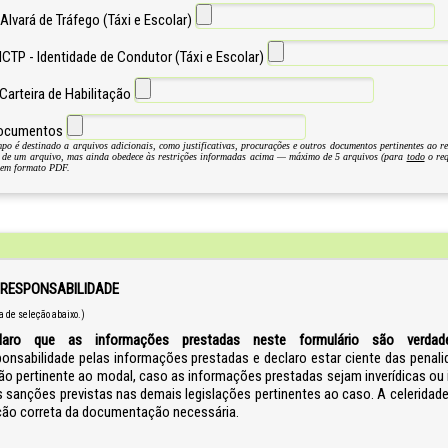
Alvará de Tráfego (Táxi e Escolar)
ICTP - Identidade de Condutor (Táxi e Escolar)
Carteira de Habilitação
Documentos
po é destinado a arquivos adicionais, como justificativas, procurações e outros documentos pertinentes ao 
 de um arquivo, mas ainda obedece às restrições informadas acima — máximo de 5 arquivos (para
todo
o req
 em formato PDF.
 RESPONSABILIDADE
a de seleção abaixo.)
laro que as informações prestadas neste formulário são verdadei
ponsabilidade pelas informações prestadas e declaro estar ciente das penali
ção pertinente ao modal, caso as informações prestadas sejam inverídicas ou 
 sanções previstas nas demais legislações pertinentes ao caso. A celeridad
ão correta da documentação necessária.