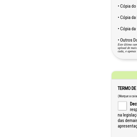
• Cópia do 
• Cópia da 
• Cópia da 
• Outros 
Este último cam
upload de mais
cada, e apenas
TERMO DE
(Marque a caix
Dec
res
na legisla
das demais
apresentaç