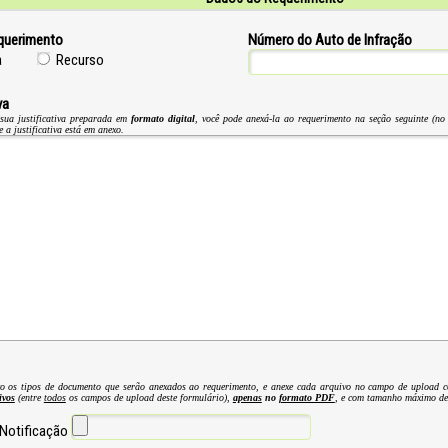
querimento
Número do Auto de Infração
a
Recurso
va
sua justificativa preparada em
formato digital
, você pode anexá-la ao requerimento na seção seguinte (no 
 a justificativa está em anexo.
xo os tipos de documento que serão anexados ao requerimento, e anexe cada arquivo no campo de upload c
ivos
(entre
todos
os campos de upload deste formulário),
apenas
no
formato PDF
, e com tamanho máximo d
 Notificação