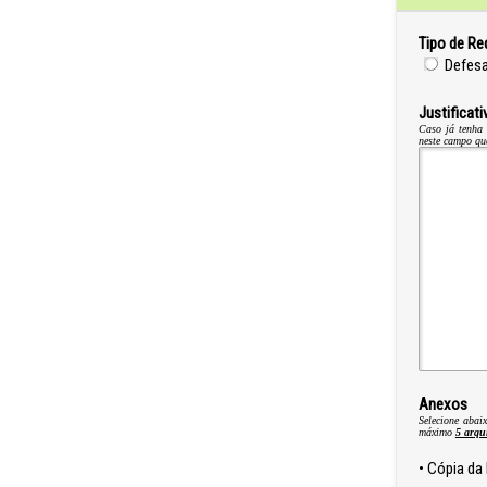
Tipo de Re
Defes
Justificati
Caso já tenha 
neste campo que
Anexos
Selecione abai
máximo
5 arqu
• Cópia da