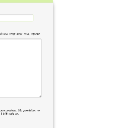
último item); neste caso, informe
orrespondente. São permitidos no
e
5 MB
cada um.