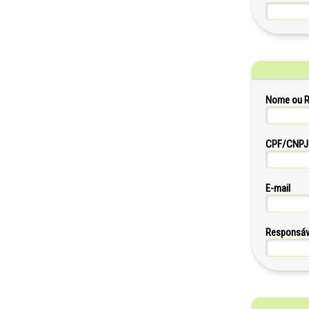
Nome ou R
CPF/CNPJ
E-mail
Responsáv